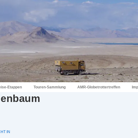
eise-Etappen
Touren-Sammlung
AMR-Globetrottertreffen
Im
ienbaum
HT IN