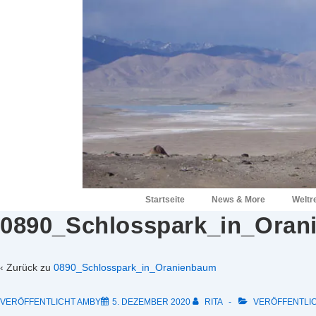
↓
Zum
Inhalt
Hauptnavigation
Startseite
News & More
Weltr
0890_Schlosspark_in_Oran
‹ Zurück zu
0890_Schlosspark_in_Oranienbaum
VERÖFFENTLICHT AMBY
5. DEZEMBER 2020
RITA
VERÖFFENTLIC