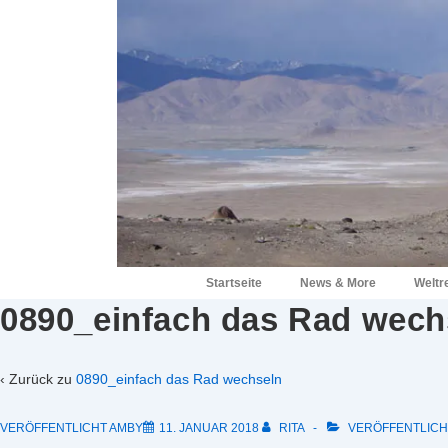
↓
Zum
Inhalt
Hauptnavigation
Startseite
News & More
Weltr
0890_einfach das Rad wech
‹ Zurück zu
0890_einfach das Rad wechseln
VERÖFFENTLICHT AMBY
11. JANUAR 2018
RITA
VERÖFFENTLICHT