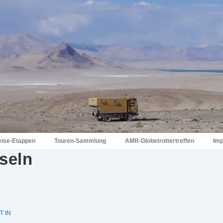
eise-Etappen
Touren-Sammlung
AMR-Globetrottertreffen
Im
seln
 IN