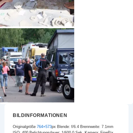
BILDINFORMATIONEN
Originalgröße
764×573
px
Blende: f/6.4
Brennweite: 7.1mm
ISO: 400
Belichtungsdauer: 1/600.0 Sek.
Kamera: FinePix