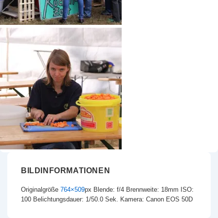
BILDINFORMATIONEN
Originalgröße
764×509
px
Blende: f/4
Brennweite: 18mm
ISO:
100
Belichtungsdauer: 1/50.0 Sek.
Kamera: Canon EOS 50D