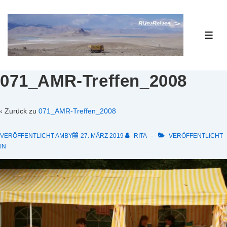
↓
Zum
Inhalt
ME
071_AMR-Treffen_2008
‹ Zurück zu
071_AMR-Treffen_2008
VERÖFFENTLICHT AMBY
27. MÄRZ 2019
RITA
VERÖFFENTLICHT
IN