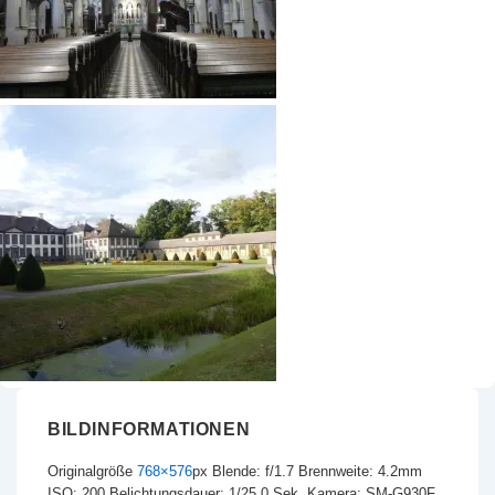
BILDINFORMATIONEN
Originalgröße
768×576
px
Blende: f/1.7
Brennweite: 4.2mm
ISO: 200
Belichtungsdauer: 1/25.0 Sek.
Kamera: SM-G930F