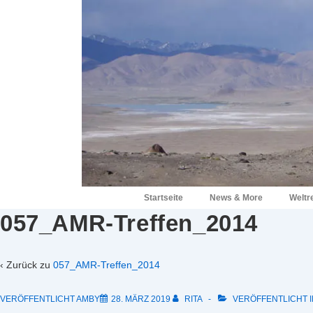
↓
Zum
Inhalt
Hauptnavigation
Startseite
News & More
Weltr
057_AMR-Treffen_2014
‹ Zurück zu
057_AMR-Treffen_2014
VERÖFFENTLICHT AMBY
28. MÄRZ 2019
RITA
VERÖFFENTLICHT I