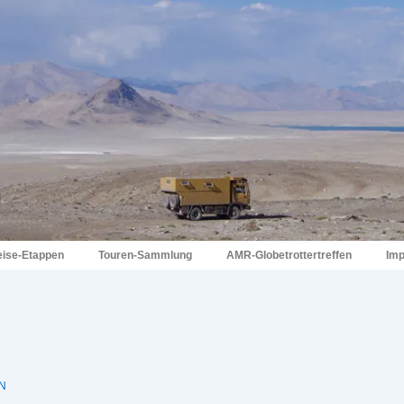
eise-Etappen
Touren-Sammlung
AMR-Globetrottertreffen
Im
N