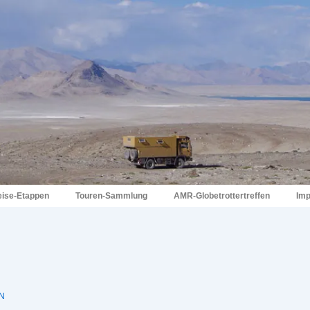
eise-Etappen
Touren-Sammlung
AMR-Globetrottertreffen
Im
N