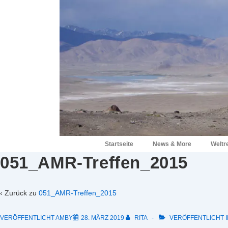
↓
Zum
Inhalt
Hauptnavigation
Startseite
News & More
Weltr
051_AMR-Treffen_2015
‹ Zurück zu
051_AMR-Treffen_2015
VERÖFFENTLICHT AMBY
28. MÄRZ 2019
RITA
VERÖFFENTLICHT I