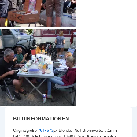
BILDINFORMATIONEN
Originalgröße
764×573
px
Blende: f/6.4
Brennweite: 7.1mm
ISO: 200
Belichtungsdauer: 1/680.0 Sek.
Kamera: FinePix