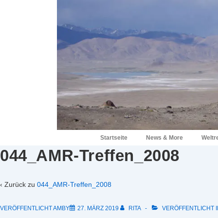
↓
Zum
Inhalt
Hauptnavigation
Startseite
News & More
Weltr
044_AMR-Treffen_2008
‹ Zurück zu
044_AMR-Treffen_2008
VERÖFFENTLICHT AMBY
27. MÄRZ 2019
RITA
VERÖFFENTLICHT I