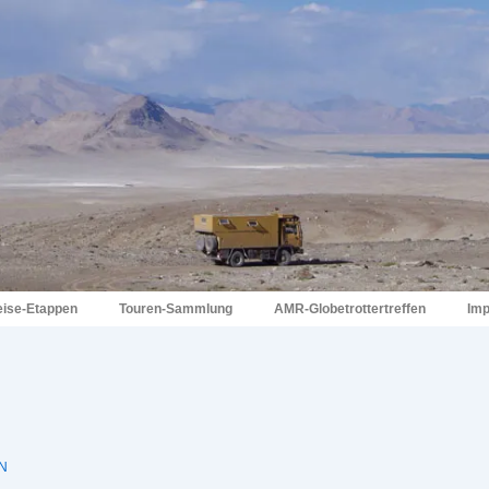
eise-Etappen
Touren-Sammlung
AMR-Globetrottertreffen
Im
N