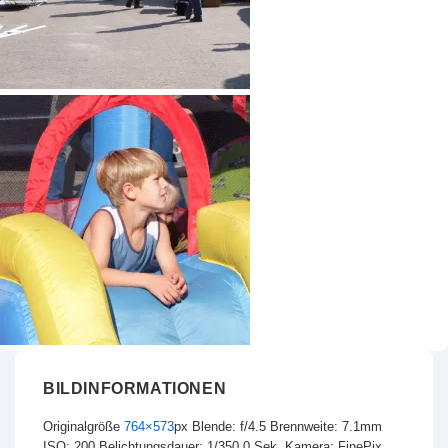
BILDINFORMATIONEN
Originalgröße
764×573
px
Blende: f/4.5
Brennweite: 7.1mm
ISO: 200
Belichtungsdauer: 1/350.0 Sek.
Kamera: FinePix