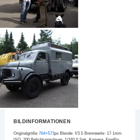
BILDINFORMATIONEN
Originalgröße
764×573
px
Blende: f/3.5
Brennweite: 17.1mm
ISO: 200
Belichtungsdauer: 1/340.0 Sek.
Kamera: FinePix