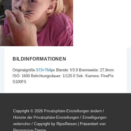
BILDINFORMATIONEN
Originalgröße
573×764
px
Blende: f/3.9
Brennweite: 27.9mm
ISO: 1600
Belichtungsdauer: 1/120.0 Sek.
Kamera: FinePix
S100FS
Copyright © 2026
Privatsphäre-Einstellungen ändern
/
Historie der Privatsphäre-Einstellungen
/
Einwilligungen
widerrufen
/ Copyright by RijosReisen
| Präsentiert von
Responsive-Theme