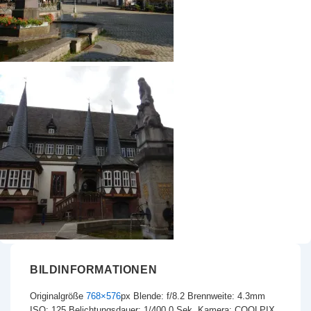
BILDINFORMATIONEN
Originalgröße
768×576
px
Blende: f/8.2
Brennweite: 4.3mm
ISO: 125
Belichtungsdauer: 1/400.0 Sek.
Kamera: COOLPIX