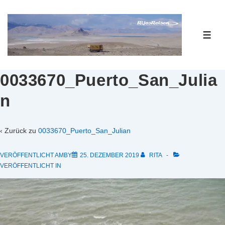
↓
Zum
Inhalt
ME
0033670_Puerto_San_Julia
n
‹ Zurück zu
0033670_Puerto_San_Julian
VERÖFFENTLICHT AMBY
25. DEZEMBER 2019
RITA
VERÖFFENTLICHT IN