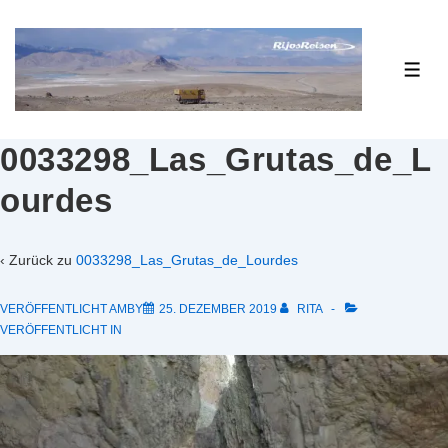
↓
Zum
Inhalt
ME
0033298_Las_Grutas_de_L
ourdes
‹ Zurück zu
0033298_Las_Grutas_de_Lourdes
VERÖFFENTLICHT AMBY
25. DEZEMBER 2019
RITA
VERÖFFENTLICHT IN