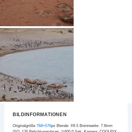
BILDINFORMATIONEN
Originalgröße
768×576
px
Blende: f/8.5
Brennweite: 7.8mm
ISO: 125
Belichtungsdauer: 1/400.0 Sek.
Kamera: COOLPIX