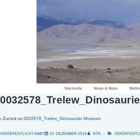
↓
Zum
Inhalt
Hauptnavigation
Startseite
News & More
Weltr
0032578_Trelew_Dinosauri
‹ Zurück zu
0032578_Trelew_Dinosaurier-Museum
VERÖFFENTLICHT AMBY
25. DEZEMBER 2019
RITA
VERÖFFENTLI