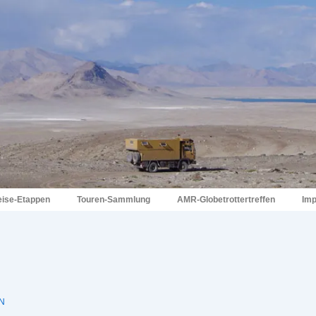
eise-Etappen
Touren-Sammlung
AMR-Globetrottertreffen
Im
N