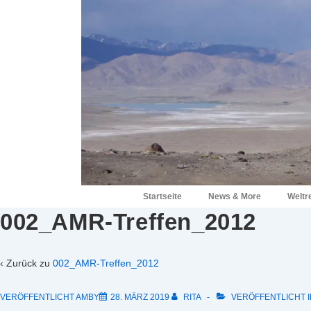
↓
Zum
Inhalt
Hauptnavigation
Startseite
News & More
Weltr
002_AMR-Treffen_2012
‹ Zurück zu
002_AMR-Treffen_2012
VERÖFFENTLICHT AMBY
28. MÄRZ 2019
RITA
VERÖFFENTLICHT I